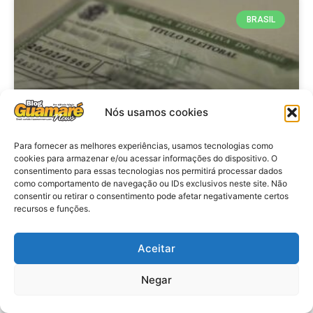
BRASIL
Nós usamos cookies
Para fornecer as melhores experiências, usamos tecnologias como
cookies para armazenar e/ou acessar informações do dispositivo. O
consentimento para essas tecnologias nos permitirá processar dados
Brasil: Policia Federal investiga
como comportamento de navegação ou IDs exclusivos neste site. Não
753 casos de crimes eleitorais
consentir ou retirar o consentimento pode afetar negativamente certos
recursos e funções.
antes das eleições
Aceitar
VER MATÉRIA »
Negar
28 de julho de 2026