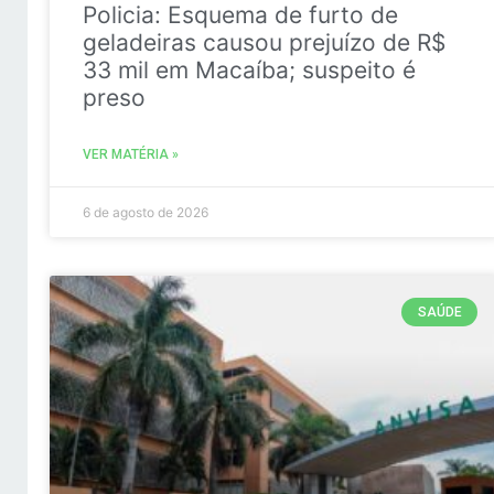
Policia: Esquema de furto de
geladeiras causou prejuízo de R$
33 mil em Macaíba; suspeito é
preso
VER MATÉRIA »
6 de agosto de 2026
SAÚDE