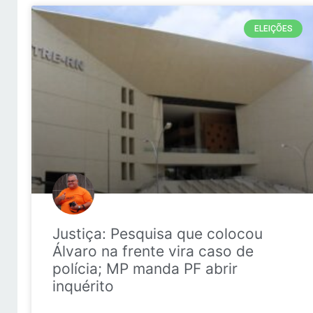
ELEIÇÕES
Justiça: Pesquisa que colocou
Álvaro na frente vira caso de
polícia; MP manda PF abrir
inquérito