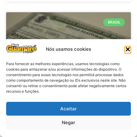
BRASIL
Nós usamos cookies
Para fornecer as melhores experiências, usamos tecnologias como
cookies para armazenar e/ou acessar informações do dispositivo. O
consentimento para essas tecnologias nos permitirá processar dados
como comportamento de navegação ou IDs exclusivos neste site. Não
consentir ou retirar o consentimento pode afetar negativamente certos
Brasil: Policia Federal investiga
recursos e funções.
753 casos de crimes eleitorais
antes das eleições
Aceitar
Negar
VER MATÉRIA »