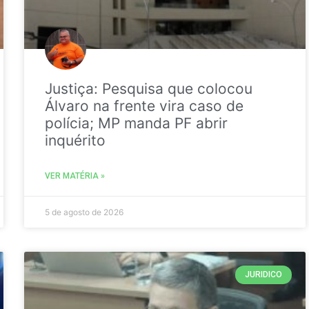
Justiça: Pesquisa que colocou
Álvaro na frente vira caso de
polícia; MP manda PF abrir
inquérito
VER MATÉRIA »
5 de agosto de 2026
JURIDICO