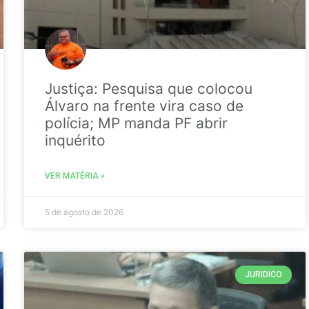
Justiça: Pesquisa que colocou
Álvaro na frente vira caso de
polícia; MP manda PF abrir
inquérito
VER MATÉRIA »
5 de agosto de 2026
JURIDICO