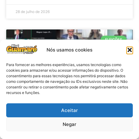
28 de julho de 2026
ELEIÇÕES
Nós usamos cookies
Para fornecer as melhores experiências, usamos tecnologias como
cookies para armazenar e/ou acessar informações do dispositivo. O
consentimento para essas tecnologias nos permitirá processar dados
como comportamento de navegação ou IDs exclusivos neste site. Não
consentir ou retirar o consentimento pode afetar negativamente certos
recursos e funções.
Eleições 2026: procuradores e
Aceitar
promotores eleitorais realizam
Negar
reunião de alinhamento no RN