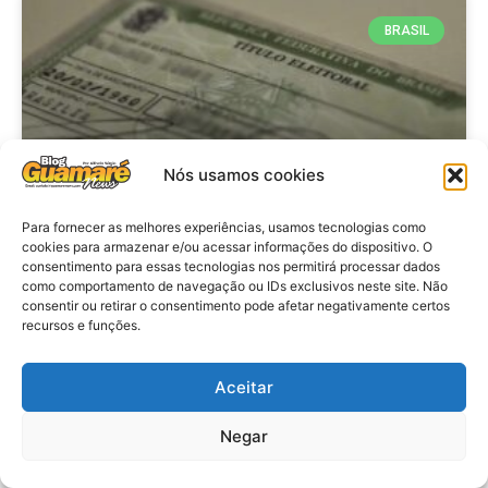
BRASIL
Nós usamos cookies
Para fornecer as melhores experiências, usamos tecnologias como
cookies para armazenar e/ou acessar informações do dispositivo. O
consentimento para essas tecnologias nos permitirá processar dados
Brasil: Policia Federal investiga
como comportamento de navegação ou IDs exclusivos neste site. Não
753 casos de crimes eleitorais
consentir ou retirar o consentimento pode afetar negativamente certos
recursos e funções.
antes das eleições
Aceitar
VER MATÉRIA »
Negar
28 de julho de 2026