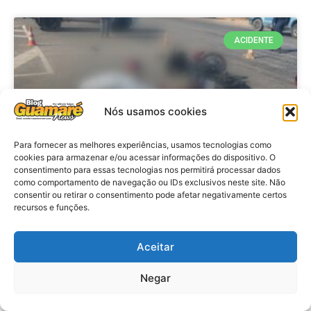
ACIDENTE
Nós usamos cookies
Para fornecer as melhores experiências, usamos tecnologias como
cookies para armazenar e/ou acessar informações do dispositivo. O
consentimento para essas tecnologias nos permitirá processar dados
como comportamento de navegação ou IDs exclusivos neste site. Não
consentir ou retirar o consentimento pode afetar negativamente certos
Acidente: A caminho do trabalho
recursos e funções.
professora se envolve em
acidente e vai a obito na RN 118
Aceitar
no Alto do Rodrigues, RN
Negar
VER MATÉRIA »