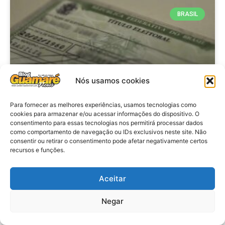
BRASIL
Nós usamos cookies
Para fornecer as melhores experiências, usamos tecnologias como
cookies para armazenar e/ou acessar informações do dispositivo. O
consentimento para essas tecnologias nos permitirá processar dados
Brasil: Policia Federal investiga
como comportamento de navegação ou IDs exclusivos neste site. Não
753 casos de crimes eleitorais
consentir ou retirar o consentimento pode afetar negativamente certos
recursos e funções.
antes das eleições
Aceitar
VER MATÉRIA »
Negar
28 de julho de 2026