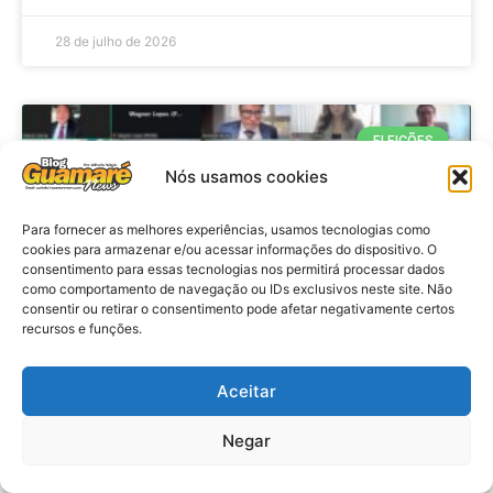
28 de julho de 2026
ELEIÇÕES
Nós usamos cookies
Para fornecer as melhores experiências, usamos tecnologias como
cookies para armazenar e/ou acessar informações do dispositivo. O
consentimento para essas tecnologias nos permitirá processar dados
como comportamento de navegação ou IDs exclusivos neste site. Não
consentir ou retirar o consentimento pode afetar negativamente certos
recursos e funções.
Eleições 2026: procuradores e
Aceitar
promotores eleitorais realizam
Negar
reunião de alinhamento no RN