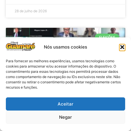
28 de julho de 2026
ELEIÇÕES
Nós usamos cookies
Para fornecer as melhores experiências, usamos tecnologias como
cookies para armazenar e/ou acessar informações do dispositivo. O
consentimento para essas tecnologias nos permitirá processar dados
como comportamento de navegação ou IDs exclusivos neste site. Não
consentir ou retirar o consentimento pode afetar negativamente certos
recursos e funções.
Eleições 2026: procuradores e
Aceitar
promotores eleitorais realizam
Negar
reunião de alinhamento no RN