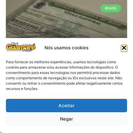
BRASIL
Nós usamos cookies
Para fornecer as melhores experiências, usamos tecnologias como
cookies para armazenar e/ou acessar informações do dispositivo. O
consentimento para essas tecnologias nos permitirá processar dados
Brasil: Policia Federal investiga
como comportamento de navegação ou IDs exclusivos neste site. Não
753 casos de crimes eleitorais
consentir ou retirar o consentimento pode afetar negativamente certos
recursos e funções.
antes das eleições
Aceitar
VER MATÉRIA »
Negar
28 de julho de 2026