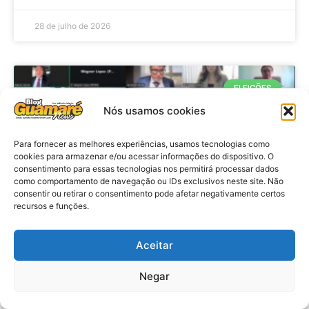
28 de julho de 2026
ELEIÇÕES
Nós usamos cookies
Para fornecer as melhores experiências, usamos tecnologias como
cookies para armazenar e/ou acessar informações do dispositivo. O
consentimento para essas tecnologias nos permitirá processar dados
como comportamento de navegação ou IDs exclusivos neste site. Não
consentir ou retirar o consentimento pode afetar negativamente certos
recursos e funções.
Eleições 2026: procuradores e
Aceitar
promotores eleitorais realizam
Negar
reunião de alinhamento no RN