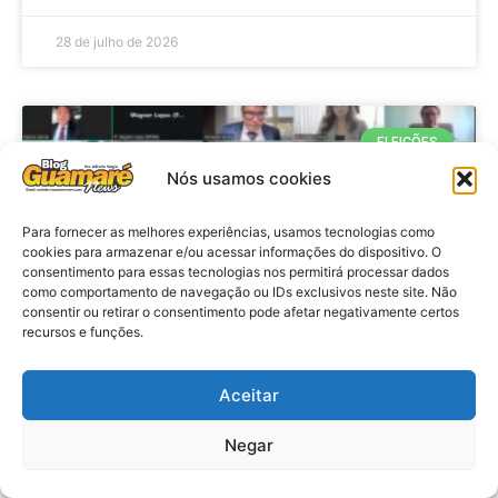
28 de julho de 2026
ELEIÇÕES
Nós usamos cookies
Para fornecer as melhores experiências, usamos tecnologias como
cookies para armazenar e/ou acessar informações do dispositivo. O
consentimento para essas tecnologias nos permitirá processar dados
como comportamento de navegação ou IDs exclusivos neste site. Não
consentir ou retirar o consentimento pode afetar negativamente certos
recursos e funções.
Eleições 2026: procuradores e
Aceitar
promotores eleitorais realizam
Negar
reunião de alinhamento no RN