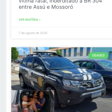
vitima fatal, inderditado a BR 304
entre Assú e Mossoró
VER MATÉRIA »
7 de agosto de 2026
CIDADES