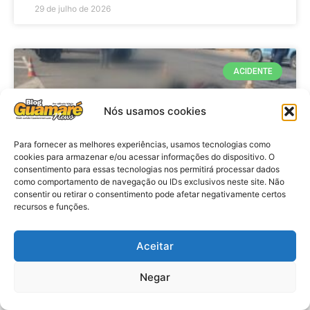
29 de julho de 2026
ACIDENTE
Nós usamos cookies
Para fornecer as melhores experiências, usamos tecnologias como
cookies para armazenar e/ou acessar informações do dispositivo. O
consentimento para essas tecnologias nos permitirá processar dados
como comportamento de navegação ou IDs exclusivos neste site. Não
consentir ou retirar o consentimento pode afetar negativamente certos
recursos e funções.
Acidente: A caminho do trabalho
professora se envolve em
Aceitar
acidente e vai a obito na RN 118
Negar
no Alto do Rodrigues, RN