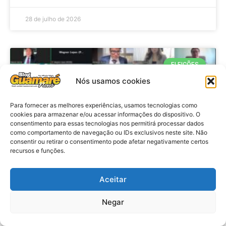
28 de julho de 2026
ELEIÇÕES
Nós usamos cookies
Para fornecer as melhores experiências, usamos tecnologias como
cookies para armazenar e/ou acessar informações do dispositivo. O
consentimento para essas tecnologias nos permitirá processar dados
como comportamento de navegação ou IDs exclusivos neste site. Não
consentir ou retirar o consentimento pode afetar negativamente certos
recursos e funções.
Eleições 2026: procuradores e
Aceitar
promotores eleitorais realizam
Negar
reunião de alinhamento no RN