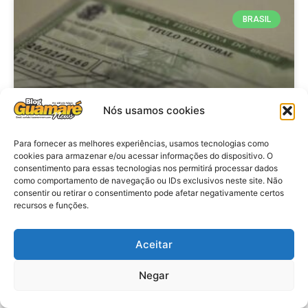
BRASIL
Nós usamos cookies
Para fornecer as melhores experiências, usamos tecnologias como
cookies para armazenar e/ou acessar informações do dispositivo. O
consentimento para essas tecnologias nos permitirá processar dados
Brasil: Policia Federal investiga
como comportamento de navegação ou IDs exclusivos neste site. Não
753 casos de crimes eleitorais
consentir ou retirar o consentimento pode afetar negativamente certos
recursos e funções.
antes das eleições
Aceitar
VER MATÉRIA »
Negar
28 de julho de 2026