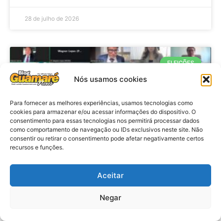
28 de julho de 2026
ELEIÇÕES
Nós usamos cookies
Para fornecer as melhores experiências, usamos tecnologias como
cookies para armazenar e/ou acessar informações do dispositivo. O
consentimento para essas tecnologias nos permitirá processar dados
como comportamento de navegação ou IDs exclusivos neste site. Não
consentir ou retirar o consentimento pode afetar negativamente certos
recursos e funções.
Eleições 2026: procuradores e
Aceitar
promotores eleitorais realizam
Negar
reunião de alinhamento no RN