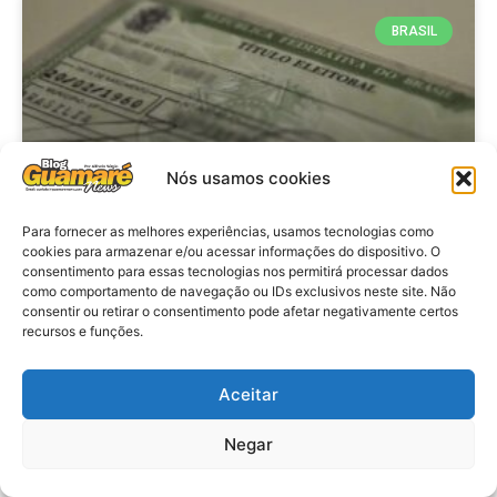
BRASIL
Nós usamos cookies
Para fornecer as melhores experiências, usamos tecnologias como
cookies para armazenar e/ou acessar informações do dispositivo. O
consentimento para essas tecnologias nos permitirá processar dados
Brasil: Policia Federal investiga
como comportamento de navegação ou IDs exclusivos neste site. Não
753 casos de crimes eleitorais
consentir ou retirar o consentimento pode afetar negativamente certos
recursos e funções.
antes das eleições
Aceitar
VER MATÉRIA »
Negar
28 de julho de 2026