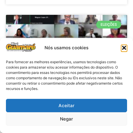
ELEIÇÕES
Nós usamos cookies
Para fornecer as melhores experiências, usamos tecnologias como
cookies para armazenar e/ou acessar informações do dispositivo. O
consentimento para essas tecnologias nos permitirá processar dados
como comportamento de navegação ou IDs exclusivos neste site. Não
consentir ou retirar o consentimento pode afetar negativamente certos
recursos e funções.
Eleições 2026: procuradores e
promotores eleitorais realizam
Aceitar
reunião de alinhamento no RN
Negar
VER MATÉRIA »