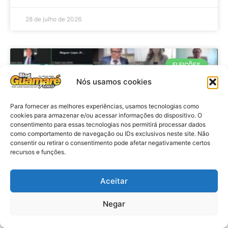
28 de julho de 2026
ELEIÇÕES
Nós usamos cookies
Para fornecer as melhores experiências, usamos tecnologias como
cookies para armazenar e/ou acessar informações do dispositivo. O
consentimento para essas tecnologias nos permitirá processar dados
como comportamento de navegação ou IDs exclusivos neste site. Não
consentir ou retirar o consentimento pode afetar negativamente certos
recursos e funções.
Eleições 2026: procuradores e
Aceitar
promotores eleitorais realizam
Negar
reunião de alinhamento no RN