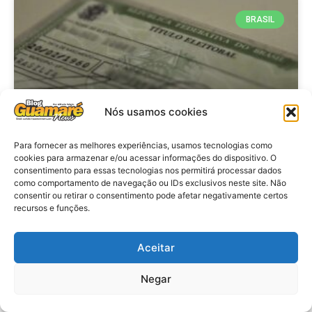
BRASIL
Nós usamos cookies
Para fornecer as melhores experiências, usamos tecnologias como
cookies para armazenar e/ou acessar informações do dispositivo. O
consentimento para essas tecnologias nos permitirá processar dados
Brasil: Policia Federal investiga
como comportamento de navegação ou IDs exclusivos neste site. Não
753 casos de crimes eleitorais
consentir ou retirar o consentimento pode afetar negativamente certos
recursos e funções.
antes das eleições
Aceitar
VER MATÉRIA »
Negar
28 de julho de 2026