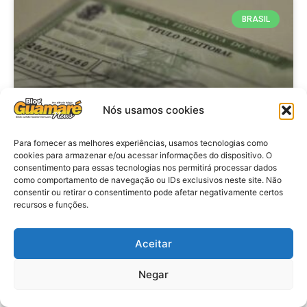
BRASIL
Nós usamos cookies
Para fornecer as melhores experiências, usamos tecnologias como
cookies para armazenar e/ou acessar informações do dispositivo. O
consentimento para essas tecnologias nos permitirá processar dados
Brasil: Policia Federal investiga
como comportamento de navegação ou IDs exclusivos neste site. Não
753 casos de crimes eleitorais
consentir ou retirar o consentimento pode afetar negativamente certos
recursos e funções.
antes das eleições
Aceitar
VER MATÉRIA »
Negar
28 de julho de 2026