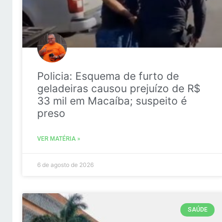
Policia: Esquema de furto de
geladeiras causou prejuízo de R$
33 mil em Macaíba; suspeito é
preso
VER MATÉRIA »
6 de agosto de 2026
SAÚDE