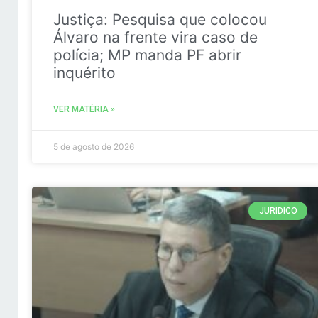
Justiça: Pesquisa que colocou
Álvaro na frente vira caso de
polícia; MP manda PF abrir
inquérito
VER MATÉRIA »
5 de agosto de 2026
JURIDICO