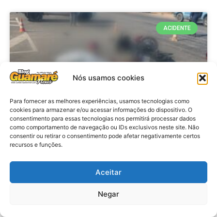
ACIDENTE
Nós usamos cookies
Para fornecer as melhores experiências, usamos tecnologias como
cookies para armazenar e/ou acessar informações do dispositivo. O
consentimento para essas tecnologias nos permitirá processar dados
como comportamento de navegação ou IDs exclusivos neste site. Não
consentir ou retirar o consentimento pode afetar negativamente certos
Acidente: A caminho do trabalho
recursos e funções.
professora se envolve em
acidente e vai a obito na RN 118
Aceitar
no Alto do Rodrigues, RN
Negar
VER MATÉRIA »