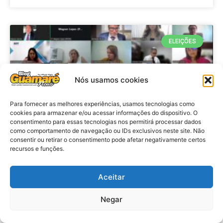
ELEIÇÕES
Nós usamos cookies
Para fornecer as melhores experiências, usamos tecnologias como
cookies para armazenar e/ou acessar informações do dispositivo. O
consentimento para essas tecnologias nos permitirá processar dados
como comportamento de navegação ou IDs exclusivos neste site. Não
consentir ou retirar o consentimento pode afetar negativamente certos
recursos e funções.
Eleições 2026: procuradores e
promotores eleitorais realizam
Aceitar
reunião de alinhamento no RN
Negar
VER MATÉRIA »