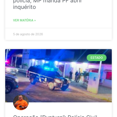
polícia; MP manda PF abrir
inquérito
VER MATÉRIA »
5 de agosto de 2026
ESTADO