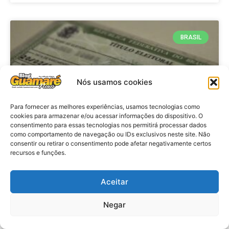
BRASIL
Nós usamos cookies
Para fornecer as melhores experiências, usamos tecnologias como
cookies para armazenar e/ou acessar informações do dispositivo. O
consentimento para essas tecnologias nos permitirá processar dados
como comportamento de navegação ou IDs exclusivos neste site. Não
consentir ou retirar o consentimento pode afetar negativamente certos
Brasil: Policia Federal investiga
recursos e funções.
753 casos de crimes eleitorais
antes das eleições
Aceitar
Negar
VER MATÉRIA »