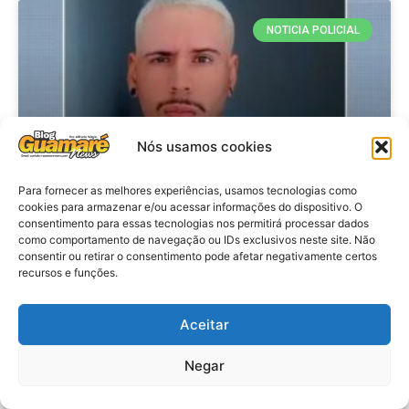
NOTICIA POLICIAL
Nós usamos cookies
Para fornecer as melhores experiências, usamos tecnologias como
cookies para armazenar e/ou acessar informações do dispositivo. O
consentimento para essas tecnologias nos permitirá processar dados
Policia: Suspeito de matar homem
como comportamento de navegação ou IDs exclusivos neste site. Não
consentir ou retirar o consentimento pode afetar negativamente certos
em hotel de João Pessoa se
recursos e funções.
apresenta à polícia em Caicó
Aceitar
VER MATÉRIA »
Negar
28 de julho de 2026