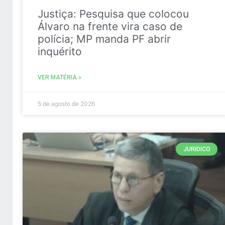
Justiça: Pesquisa que colocou
Álvaro na frente vira caso de
polícia; MP manda PF abrir
inquérito
VER MATÉRIA »
5 de agosto de 2026
JURIDICO