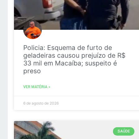
Policia: Esquema de furto de
geladeiras causou prejuízo de R$
33 mil em Macaíba; suspeito é
preso
VER MATÉRIA »
6 de agosto de 2026
SAÚDE