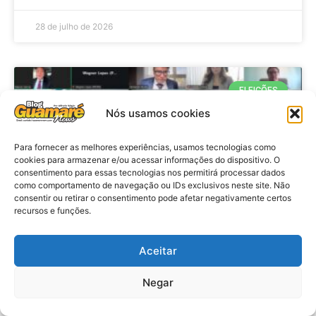
28 de julho de 2026
ELEIÇÕES
Nós usamos cookies
Para fornecer as melhores experiências, usamos tecnologias como
cookies para armazenar e/ou acessar informações do dispositivo. O
consentimento para essas tecnologias nos permitirá processar dados
como comportamento de navegação ou IDs exclusivos neste site. Não
consentir ou retirar o consentimento pode afetar negativamente certos
recursos e funções.
Eleições 2026: procuradores e
Aceitar
promotores eleitorais realizam
Negar
reunião de alinhamento no RN