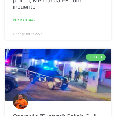
polícia; MP manda PF abrir
inquérito
VER MATÉRIA »
5 de agosto de 2026
ESTADO