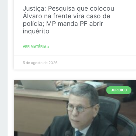
Justiça: Pesquisa que colocou
Álvaro na frente vira caso de
polícia; MP manda PF abrir
inquérito
VER MATÉRIA »
5 de agosto de 2026
JURIDICO