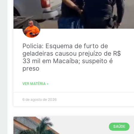
Policia: Esquema de furto de
geladeiras causou prejuízo de R$
33 mil em Macaíba; suspeito é
preso
VER MATÉRIA »
6 de agosto de 2026
SAÚDE