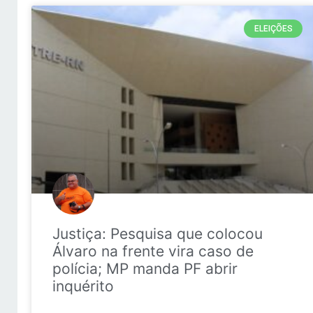
ELEIÇÕES
Justiça: Pesquisa que colocou
Álvaro na frente vira caso de
polícia; MP manda PF abrir
inquérito