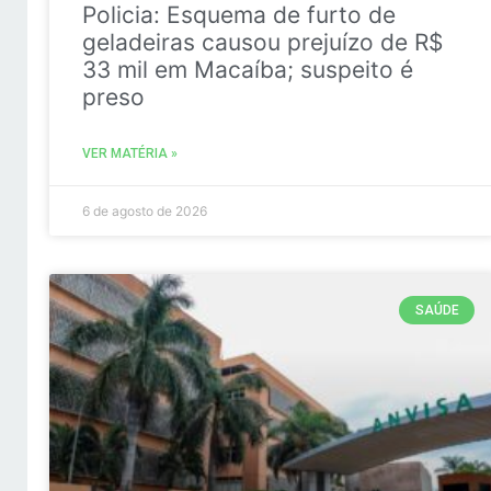
Policia: Esquema de furto de
geladeiras causou prejuízo de R$
33 mil em Macaíba; suspeito é
preso
VER MATÉRIA »
6 de agosto de 2026
SAÚDE