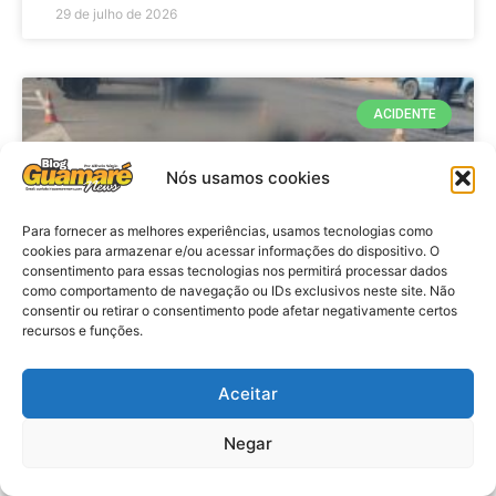
29 de julho de 2026
ACIDENTE
Nós usamos cookies
Para fornecer as melhores experiências, usamos tecnologias como
cookies para armazenar e/ou acessar informações do dispositivo. O
consentimento para essas tecnologias nos permitirá processar dados
como comportamento de navegação ou IDs exclusivos neste site. Não
consentir ou retirar o consentimento pode afetar negativamente certos
recursos e funções.
Acidente: A caminho do trabalho
professora se envolve em
Aceitar
acidente e vai a obito na RN 118
Negar
no Alto do Rodrigues, RN