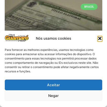
BRASIL
Nós usamos cookies
Para fornecer as melhores experiências, usamos tecnologias como
cookies para armazenar e/ou acessar informações do dispositivo. O
consentimento para essas tecnologias nos permitirá processar dados
Brasil: Policia Federal investiga
como comportamento de navegação ou IDs exclusivos neste site. Não
753 casos de crimes eleitorais
consentir ou retirar o consentimento pode afetar negativamente certos
recursos e funções.
antes das eleições
Aceitar
VER MATÉRIA »
Negar
28 de julho de 2026