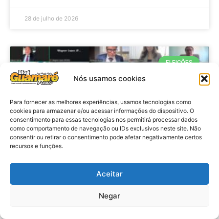
28 de julho de 2026
ELEIÇÕES
Nós usamos cookies
Para fornecer as melhores experiências, usamos tecnologias como
cookies para armazenar e/ou acessar informações do dispositivo. O
consentimento para essas tecnologias nos permitirá processar dados
como comportamento de navegação ou IDs exclusivos neste site. Não
consentir ou retirar o consentimento pode afetar negativamente certos
recursos e funções.
Eleições 2026: procuradores e
Aceitar
promotores eleitorais realizam
Negar
reunião de alinhamento no RN