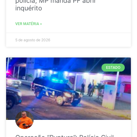
polícia; MP manda PF abrir
inquérito
VER MATÉRIA »
5 de agosto de 2026
ESTADO