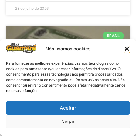
28 de julho de 2026
BRASIL
Nós usamos cookies
Para fornecer as melhores experiências, usamos tecnologias como
cookies para armazenar e/ou acessar informações do dispositivo. O
consentimento para essas tecnologias nos permitirá processar dados
como comportamento de navegação ou IDs exclusivos neste site. Não
consentir ou retirar o consentimento pode afetar negativamente certos
recursos e funções.
Brasil: Policia Federal investiga
Aceitar
753 casos de crimes eleitorais
antes das eleições
Negar
VER MATÉRIA »