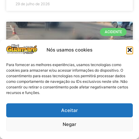
29 de julho de 2026
ACIDENTE
Nós usamos cookies
Para fornecer as melhores experiências, usamos tecnologias como
cookies para armazenar e/ou acessar informações do dispositivo. O
consentimento para essas tecnologias nos permitirá processar dados
como comportamento de navegação ou IDs exclusivos neste site. Não
consentir ou retirar o consentimento pode afetar negativamente certos
recursos e funções.
Acidente: A caminho do trabalho
professora se envolve em
Aceitar
acidente e vai a obito na RN 118
Negar
no Alto do Rodrigues, RN