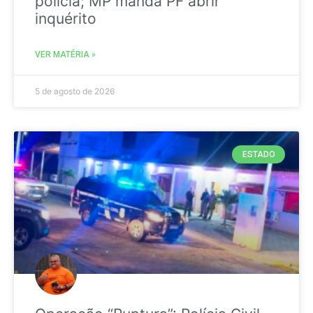
polícia; MP manda PF abrir
inquérito
VER MATÉRIA »
5 de agosto de 2026
ESTADO