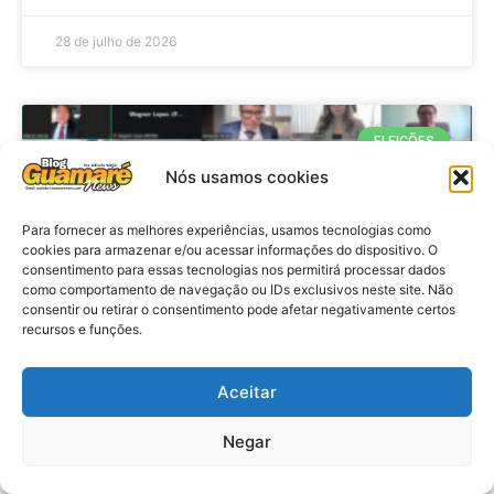
28 de julho de 2026
ELEIÇÕES
Nós usamos cookies
Para fornecer as melhores experiências, usamos tecnologias como
cookies para armazenar e/ou acessar informações do dispositivo. O
consentimento para essas tecnologias nos permitirá processar dados
como comportamento de navegação ou IDs exclusivos neste site. Não
consentir ou retirar o consentimento pode afetar negativamente certos
recursos e funções.
Eleições 2026: procuradores e
Aceitar
promotores eleitorais realizam
Negar
reunião de alinhamento no RN