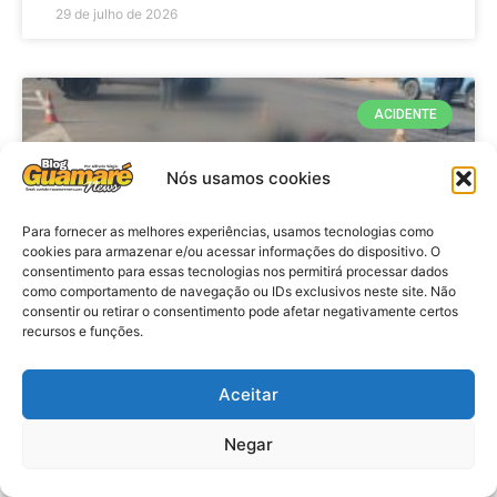
29 de julho de 2026
ACIDENTE
Nós usamos cookies
Para fornecer as melhores experiências, usamos tecnologias como
cookies para armazenar e/ou acessar informações do dispositivo. O
consentimento para essas tecnologias nos permitirá processar dados
como comportamento de navegação ou IDs exclusivos neste site. Não
consentir ou retirar o consentimento pode afetar negativamente certos
recursos e funções.
Acidente: A caminho do trabalho
professora se envolve em
Aceitar
acidente e vai a obito na RN 118
Negar
no Alto do Rodrigues, RN