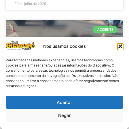
29 de julho de 2026
ACIDENTE
Nós usamos cookies
Para fornecer as melhores experiências, usamos tecnologias como
cookies para armazenar e/ou acessar informações do dispositivo. O
consentimento para essas tecnologias nos permitirá processar dados
como comportamento de navegação ou IDs exclusivos neste site. Não
consentir ou retirar o consentimento pode afetar negativamente certos
recursos e funções.
Acidente: A caminho do trabalho
professora se envolve em
Aceitar
acidente e vai a obito na RN 118
Negar
no Alto do Rodrigues, RN