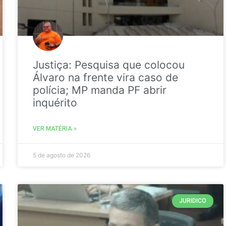
Justiça: Pesquisa que colocou
Álvaro na frente vira caso de
polícia; MP manda PF abrir
inquérito
VER MATÉRIA »
5 de agosto de 2026
JURIDICO