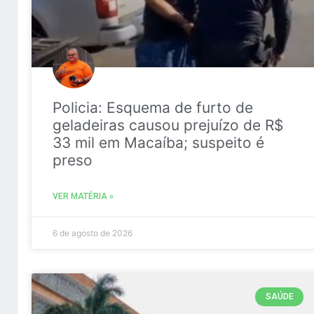
Policia: Esquema de furto de
geladeiras causou prejuízo de R$
33 mil em Macaíba; suspeito é
preso
VER MATÉRIA »
6 de agosto de 2026
SAÚDE