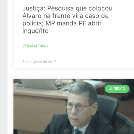
Justiça: Pesquisa que colocou
Álvaro na frente vira caso de
polícia; MP manda PF abrir
inquérito
VER MATÉRIA »
5 de agosto de 2026
JURIDICO