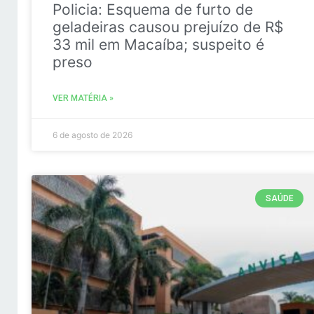
Policia: Esquema de furto de
geladeiras causou prejuízo de R$
33 mil em Macaíba; suspeito é
preso
VER MATÉRIA »
6 de agosto de 2026
SAÚDE