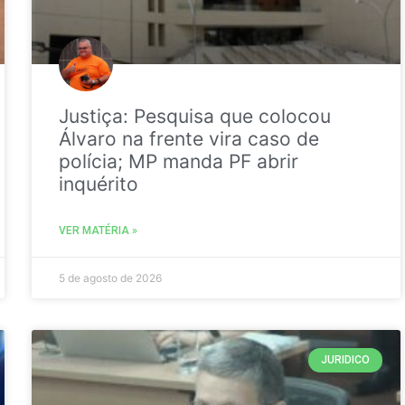
Justiça: Pesquisa que colocou
Álvaro na frente vira caso de
polícia; MP manda PF abrir
inquérito
VER MATÉRIA »
5 de agosto de 2026
JURIDICO