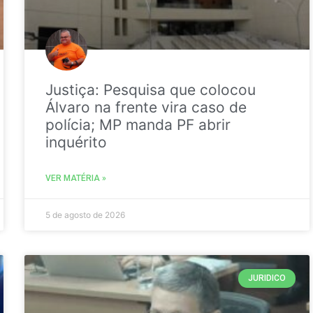
Justiça: Pesquisa que colocou
Álvaro na frente vira caso de
polícia; MP manda PF abrir
inquérito
VER MATÉRIA »
5 de agosto de 2026
JURIDICO